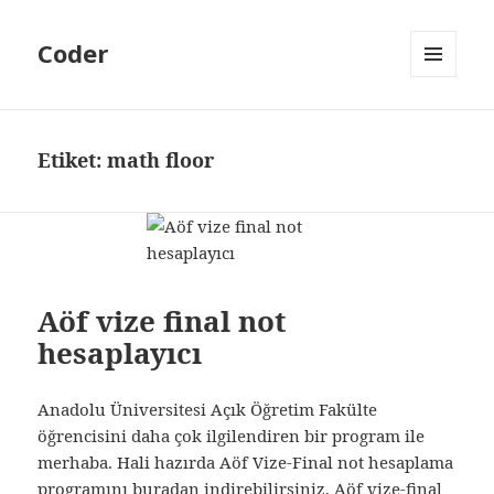
Coder
MENÜ
VE
BILEŞENLER
Etiket:
math floor
Aöf vize final not
hesaplayıcı
Anadolu Üniversitesi Açık Öğretim Fakülte
öğrencisini daha çok ilgilendiren bir program ile
merhaba. Hali hazırda Aöf Vize-Final not hesaplama
programını buradan indirebilirsiniz. Aöf vize-final