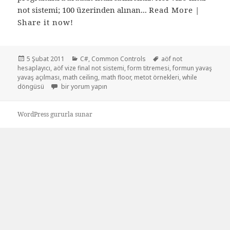
not sistemi; 100 üzerinden alınan...
Read More
|
Share it now!
Yayın
Kategoriler
Etiketler
5 Şubat 2011
C#
,
Common Controls
aöf not
tarihi
hesaplayıcı
,
aöf vize final not sistemi
,
form titremesi
,
formun yavaş
yavaş açılması
,
math ceiling
,
math floor
,
metot örnekleri
,
while
Aöf vize final not hesaplayıcı için
döngüsü
bir yorum yapın
WordPress gururla sunar