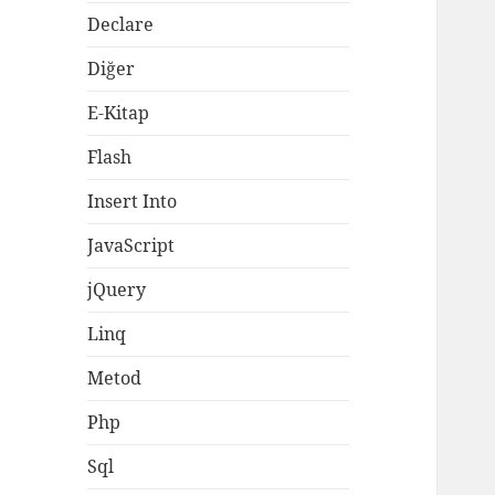
Declare
Diğer
E-Kitap
Flash
Insert Into
JavaScript
jQuery
Linq
Metod
Php
Sql