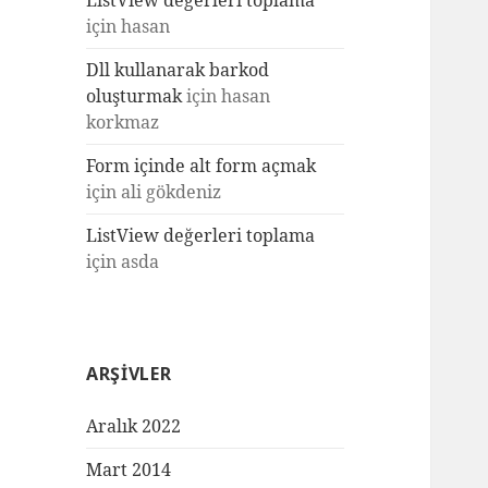
ListView değerleri toplama
için
hasan
Dll kullanarak barkod
oluşturmak
için
hasan
korkmaz
Form içinde alt form açmak
için
ali gökdeniz
ListView değerleri toplama
için
asda
ARŞIVLER
Aralık 2022
Mart 2014