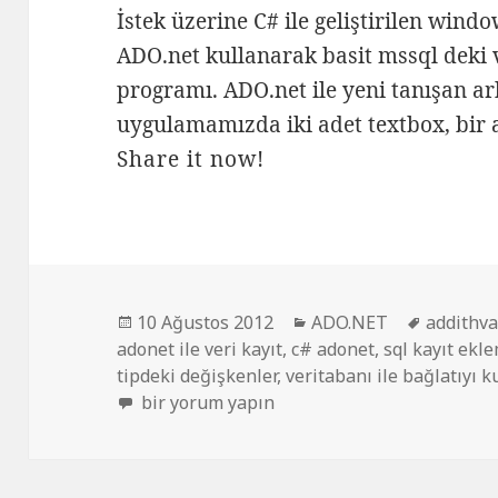
İstek üzerine C# ile geliştirilen wi
ADO.net kullanarak basit mssql deki 
programı. ADO.net ile yeni tanışan a
uygulamamızda iki adet textbox, bir a
Share it now!
Yayın
Kategoriler
Etiketler
10 Ağustos 2012
ADO.NET
addithv
tarihi
adonet ile veri kayıt
,
c# adonet
,
sql kayıt ekl
tipdeki değişkenler
,
veritabanı ile bağlatıyı 
C# Ado.net veri kayıt etme için
bir yorum yapın