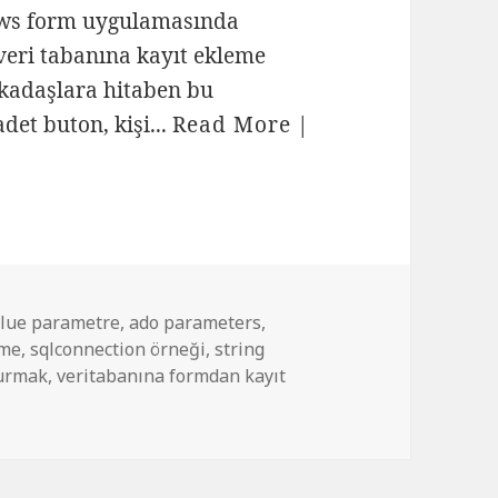
ndows form uygulamasında
veri tabanına kayıt ekleme
rkadaşlara hitaben bu
det buton, kişi...
Read More
|
alue parametre
,
ado parameters
,
eme
,
sqlconnection örneği
,
string
kurmak
,
veritabanına formdan kayıt