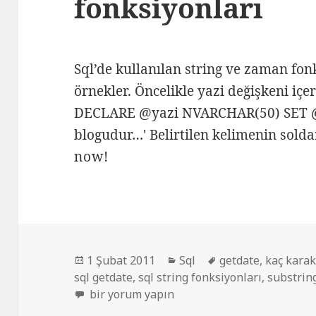
fonksiyonları
Sql’de kullanılan string ve zaman fo
örnekler. Öncelikle yazi değişkeni içe
DECLARE @yazi NVARCHAR(50) SET @y
blogudur…' Belirtilen kelimenin solda
now!
Yayın
Kategoriler
Etiketler
1 Şubat 2011
Sql
getdate
,
kaç karak
tarihi
sql getdate
,
sql string fonksiyonları
,
substrin
Sql String ve zaman fonksiyonları için
bir yorum yapın