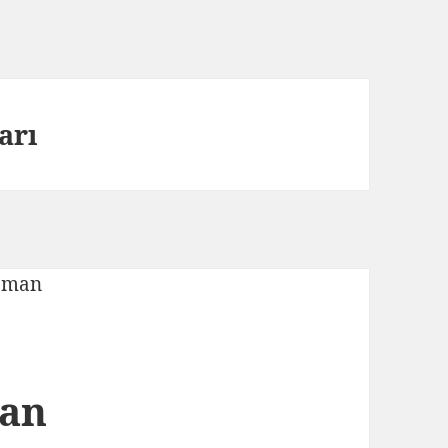
arı
man