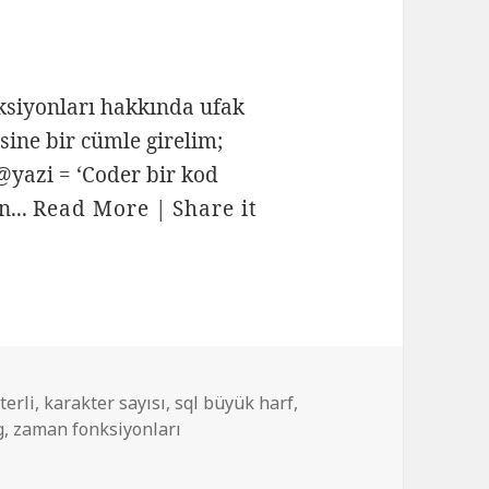
nksiyonları hakkında ufak
rsine bir cümle girelim;
azi = ‘Coder bir kod
n...
Read More
|
Share it
terli
,
karakter sayısı
,
sql büyük harf
,
g
,
zaman fonksiyonları