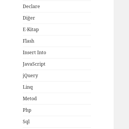
Declare
Diğer
E-Kitap
Flash
Insert Into
JavaScript
jQuery
Linq
Metod
Php
Sql