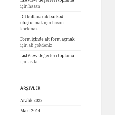
ListView değerleri toplama
için
hasan
Dll kullanarak barkod
oluşturmak
için
hasan
korkmaz
Form içinde alt form açmak
için
ali gökdeniz
ListView değerleri toplama
için
asda
ARŞIVLER
Aralık 2022
Mart 2014