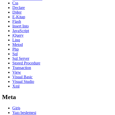
Css
Declare
Diğer
E-Kitap
Flash
Insert Into
JavaScript
jQuery
Linq
Metod
Php
Sql
Sql Server
Stored Procedure
Transaction
View
Visual Basic
Visual Studio
Xml
Meta
Giriş
Yazı beslemesi