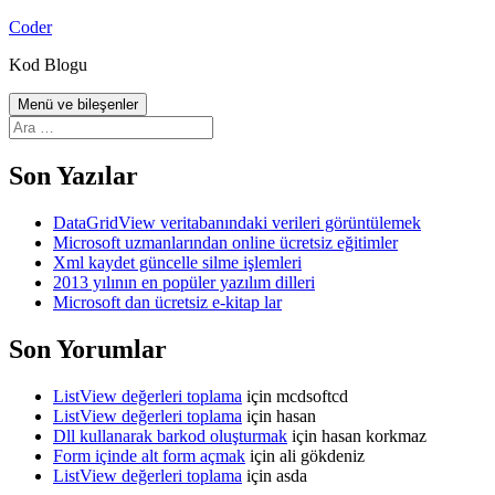
İçeriğe
Coder
atla
Kod Blogu
Menü ve bileşenler
Arama:
Son Yazılar
DataGridView veritabanındaki verileri görüntülemek
Microsoft uzmanlarından online ücretsiz eğitimler
Xml kaydet güncelle silme işlemleri
2013 yılının en popüler yazılım dilleri
Microsoft dan ücretsiz e-kitap lar
Son Yorumlar
ListView değerleri toplama
için
mcdsoftcd
ListView değerleri toplama
için
hasan
Dll kullanarak barkod oluşturmak
için
hasan korkmaz
Form içinde alt form açmak
için
ali gökdeniz
ListView değerleri toplama
için
asda