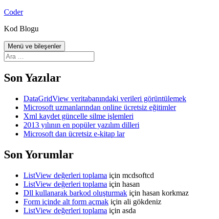
İçeriğe
Coder
atla
Kod Blogu
Menü ve bileşenler
Arama:
Son Yazılar
DataGridView veritabanındaki verileri görüntülemek
Microsoft uzmanlarından online ücretsiz eğitimler
Xml kaydet güncelle silme işlemleri
2013 yılının en popüler yazılım dilleri
Microsoft dan ücretsiz e-kitap lar
Son Yorumlar
ListView değerleri toplama
için
mcdsoftcd
ListView değerleri toplama
için
hasan
Dll kullanarak barkod oluşturmak
için
hasan korkmaz
Form içinde alt form açmak
için
ali gökdeniz
ListView değerleri toplama
için
asda