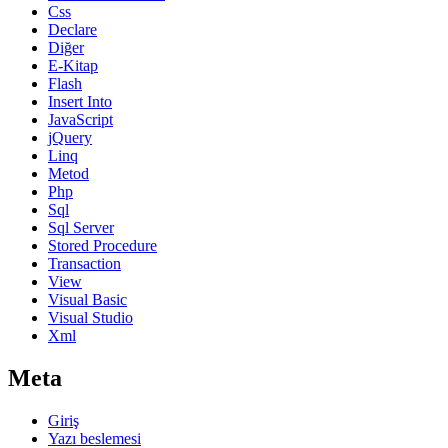
Css
Declare
Diğer
E-Kitap
Flash
Insert Into
JavaScript
jQuery
Linq
Metod
Php
Sql
Sql Server
Stored Procedure
Transaction
View
Visual Basic
Visual Studio
Xml
Meta
Giriş
Yazı beslemesi