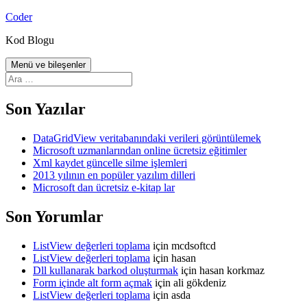
İçeriğe
Coder
atla
Kod Blogu
Menü ve bileşenler
Arama:
Son Yazılar
DataGridView veritabanındaki verileri görüntülemek
Microsoft uzmanlarından online ücretsiz eğitimler
Xml kaydet güncelle silme işlemleri
2013 yılının en popüler yazılım dilleri
Microsoft dan ücretsiz e-kitap lar
Son Yorumlar
ListView değerleri toplama
için
mcdsoftcd
ListView değerleri toplama
için
hasan
Dll kullanarak barkod oluşturmak
için
hasan korkmaz
Form içinde alt form açmak
için
ali gökdeniz
ListView değerleri toplama
için
asda