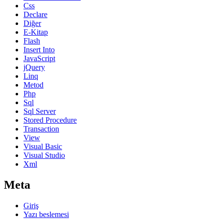
Css
Declare
Diğer
E-Kitap
Flash
Insert Into
JavaScript
jQuery
Linq
Metod
Php
Sql
Sql Server
Stored Procedure
Transaction
View
Visual Basic
Visual Studio
Xml
Meta
Giriş
Yazı beslemesi